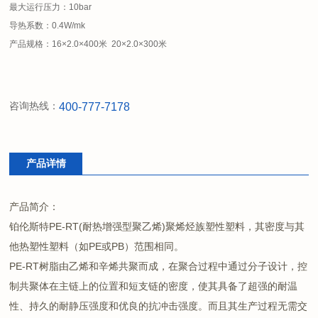
最大运行压力：10bar
导热系数：0.4W/mk
产品规格：16×2.0×400米 20×2.0×300米
咨询热线：
400-777-7178
产品详情
产品简介：
铂伦斯特PE-RT(耐热增强型聚乙烯)聚烯烃族塑性塑料，其密度与其
他热塑性塑料（如PE或PB）范围相同。
PE-RT树脂由乙烯和辛烯共聚而成，在聚合过程中通过分子设计，控
制共聚体在主链上的位置和短支链的密度，使其具备了超强的耐温
性、持久的耐静压强度和优良的抗冲击强度。而且其生产过程无需交